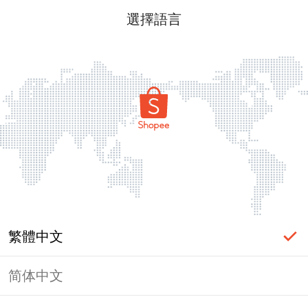
選擇語言
繁體中文
简体中文
頁面無法顯示