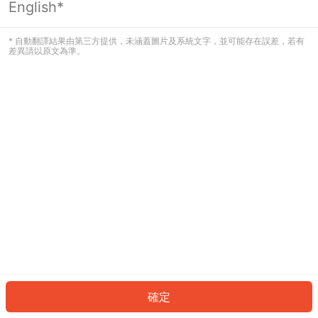
English*
發生錯誤！請登入並再試一次或回到主
頁。
* 自動翻譯結果由第三方提供，未涵蓋圖片及系統文字，並可能存在誤差，若有
差異請以原文為準。
登入
返回首頁
確定
ID: 232ae74466d-3258-4414-a97b-a02b96f70cfc