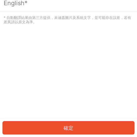
English*
發生錯誤！請登入並再試一次或回到主
頁。
* 自動翻譯結果由第三方提供，未涵蓋圖片及系統文字，並可能存在誤差，若有
差異請以原文為準。
登入
返回首頁
確定
ID: 746575bdb71-727e-4fd8-800f-c20d92c1c458