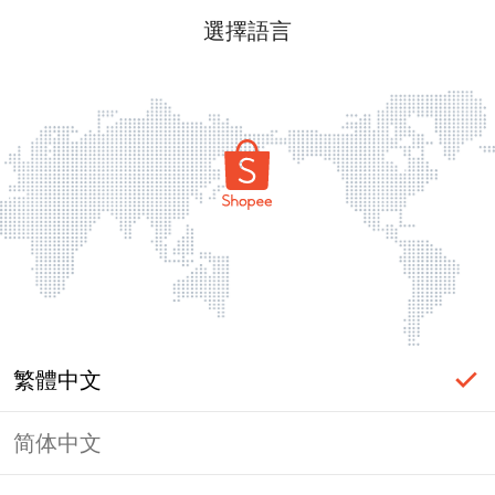
選擇語言
繁體中文
简体中文
頁面無法顯示