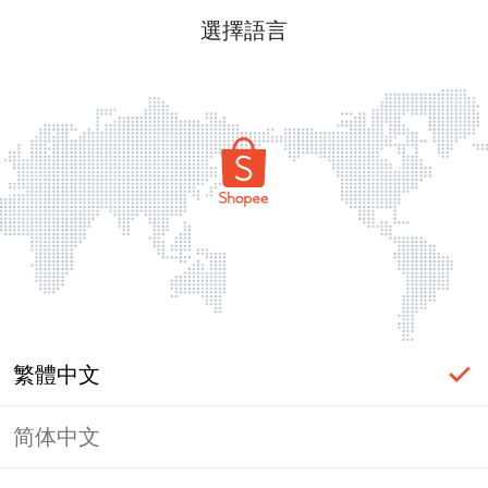
選擇語言
繁體中文
简体中文
頁面無法顯示