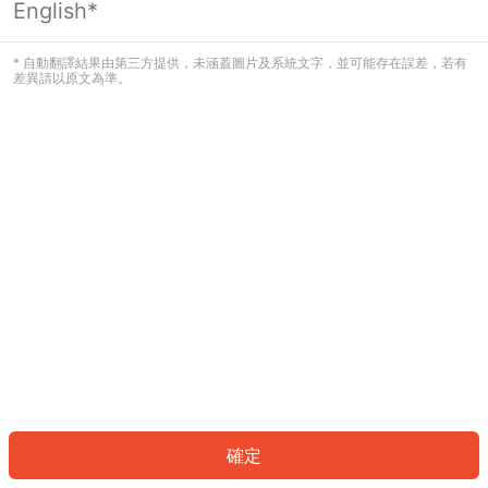
English*
發生錯誤！請登入並再試一次或回到主
頁。
* 自動翻譯結果由第三方提供，未涵蓋圖片及系統文字，並可能存在誤差，若有
差異請以原文為準。
登入
返回首頁
確定
ID: 18581044d5b-5f4a-4744-bbc6-29f7e83ab396