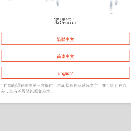
頁面無法顯示
選擇語言
發生錯誤！請登入並再試一次或回到主頁。
繁體中文
登入
简体中文
返回首頁
English*
* 自動翻譯結果由第三方提供，未涵蓋圖片及系統文字，並可能存在誤
差，若有差異請以原文為準。