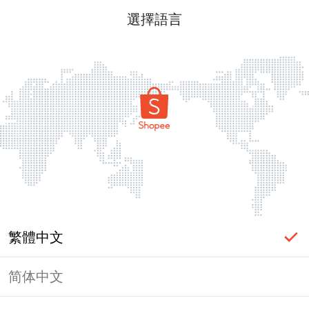
選擇語言
繁體中文
简体中文
頁面無法顯示