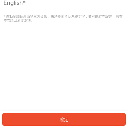
English*
發生錯誤！請登入並再試一次或回到主
頁。
* 自動翻譯結果由第三方提供，未涵蓋圖片及系統文字，並可能存在誤差，若有
差異請以原文為準。
登入
返回首頁
確定
ID: 804649fa4b-18ed-4183-83ad-d44edc5f35b0