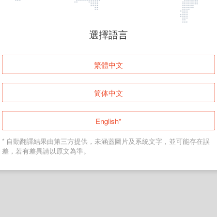
頁面無法顯示
選擇語言
發生錯誤！請登入並再試一次或回到主頁。
繁體中文
登入
简体中文
返回首頁
English*
* 自動翻譯結果由第三方提供，未涵蓋圖片及系統文字，並可能存在誤
差，若有差異請以原文為準。