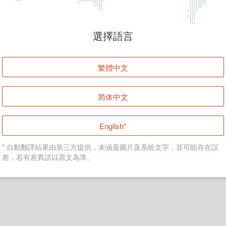
頁面無法顯示
選擇語言
發生錯誤！請登入並再試一次或回到主頁。
繁體中文
登入
简体中文
返回首頁
English*
* 自動翻譯結果由第三方提供，未涵蓋圖片及系統文字，並可能存在誤
差，若有差異請以原文為準。