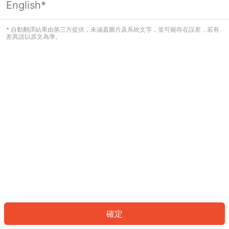
English*
發生錯誤！請登入並再試一次或回到主
頁。
* 自動翻譯結果由第三方提供，未涵蓋圖片及系統文字，並可能存在誤差，若有
差異請以原文為準。
登入
返回首頁
確定
ID: 386183da14-19ec-41d2-b692-5352a564779a