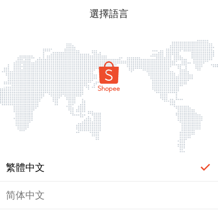
選擇語言
繁體中文
简体中文
頁面無法顯示