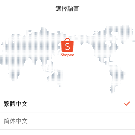
選擇語言
繁體中文
简体中文
頁面無法顯示