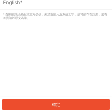
English*
發生錯誤！請登入並再試一次或回到主
頁。
* 自動翻譯結果由第三方提供，未涵蓋圖片及系統文字，並可能存在誤差，若有
差異請以原文為準。
登入
返回首頁
確定
ID: 939bd63e7de-fe1d-42bf-b6fe-dd1147b9a107