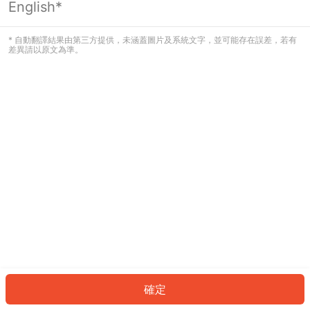
English*
發生錯誤！請登入並再試一次或回到主
頁。
* 自動翻譯結果由第三方提供，未涵蓋圖片及系統文字，並可能存在誤差，若有
差異請以原文為準。
登入
返回首頁
確定
ID: 999eae8c54a-7b8f-4cfb-a323-3ad7fac85e84