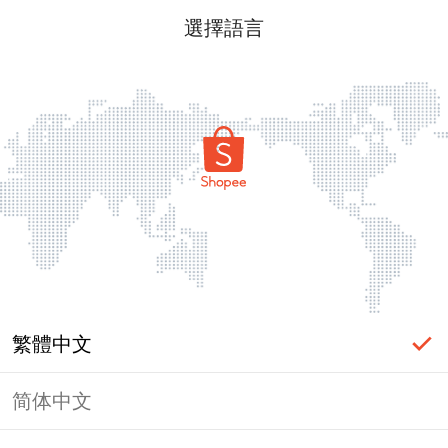
選擇語言
繁體中文
简体中文
頁面無法顯示