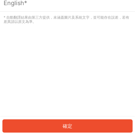
English*
發生錯誤！請登入並再試一次或回到主
頁。
* 自動翻譯結果由第三方提供，未涵蓋圖片及系統文字，並可能存在誤差，若有
差異請以原文為準。
登入
返回首頁
確定
ID: 64965df0899-de86-4e59-b196-e7ca7a3f8867