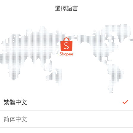
選擇語言
繁體中文
简体中文
頁面無法顯示