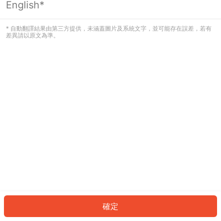
English*
發生錯誤！請登入並再試一次或回到主
頁。
* 自動翻譯結果由第三方提供，未涵蓋圖片及系統文字，並可能存在誤差，若有
差異請以原文為準。
登入
返回首頁
確定
ID: 860a487e1d9-4cd5-4e22-8fc9-c36f2974d5ac