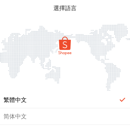
選擇語言
繁體中文
简体中文
頁面無法顯示