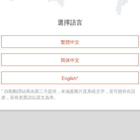
頁面無法顯示
選擇語言
發生錯誤！請登入並再試一次或回到主頁。
繁體中文
登入
简体中文
返回首頁
English*
* 自動翻譯結果由第三方提供，未涵蓋圖片及系統文字，並可能存在誤
差，若有差異請以原文為準。