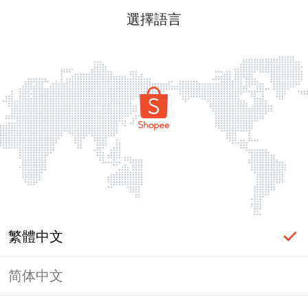
選擇語言
繁體中文
简体中文
頁面無法顯示