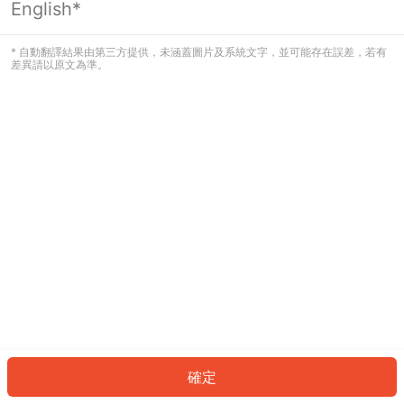
English*
發生錯誤！請登入並再試一次或回到主
頁。
* 自動翻譯結果由第三方提供，未涵蓋圖片及系統文字，並可能存在誤差，若有
差異請以原文為準。
登入
返回首頁
確定
ID: 3620b4d0393-8fc8-4afa-a609-6caa97493d9d