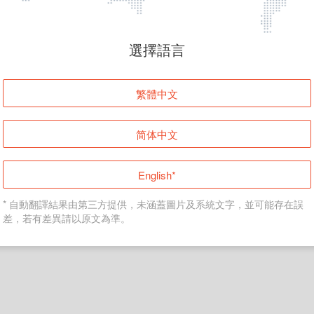
頁面無法顯示
選擇語言
發生錯誤！請登入並再試一次或回到主頁。
繁體中文
登入
简体中文
返回首頁
English*
* 自動翻譯結果由第三方提供，未涵蓋圖片及系統文字，並可能存在誤
差，若有差異請以原文為準。