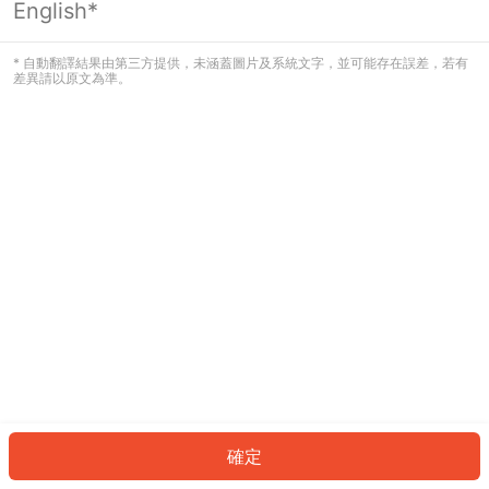
English*
發生錯誤！請登入並再試一次或回到主
頁。
* 自動翻譯結果由第三方提供，未涵蓋圖片及系統文字，並可能存在誤差，若有
差異請以原文為準。
登入
返回首頁
確定
ID: 98c8204f9f-f2e1-48e7-b4c6-95602b8037f9