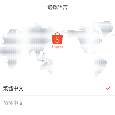
選擇語言
繁體中文
简体中文
頁面無法顯示