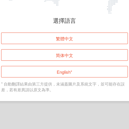
頁面無法顯示
選擇語言
發生錯誤！請登入並再試一次或回到主頁。
繁體中文
登入
简体中文
返回首頁
English*
* 自動翻譯結果由第三方提供，未涵蓋圖片及系統文字，並可能存在誤
差，若有差異請以原文為準。