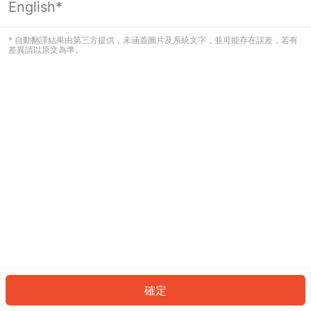
English*
發生錯誤！請登入並再試一次或回到主
頁。
* 自動翻譯結果由第三方提供，未涵蓋圖片及系統文字，並可能存在誤差，若有
差異請以原文為準。
登入
返回首頁
確定
ID: 8491a6b1e27-2194-45b7-bb34-13721592f192