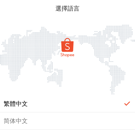
選擇語言
繁體中文
简体中文
頁面無法顯示