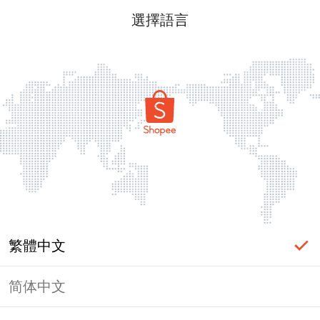
選擇語言
繁體中文
简体中文
頁面無法顯示