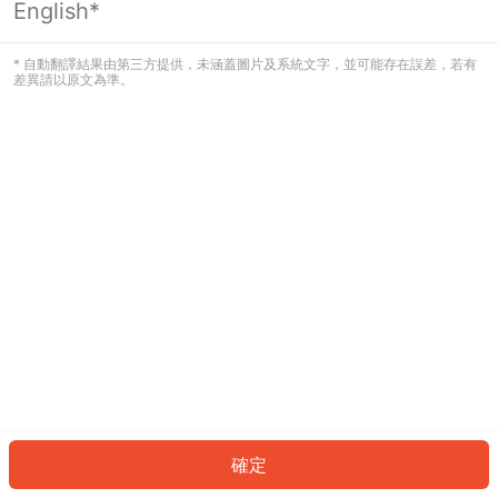
English*
發生錯誤！請登入並再試一次或回到主
頁。
* 自動翻譯結果由第三方提供，未涵蓋圖片及系統文字，並可能存在誤差，若有
差異請以原文為準。
登入
返回首頁
確定
ID: 159a122720c-0aec-4765-a98d-5cefe183344c