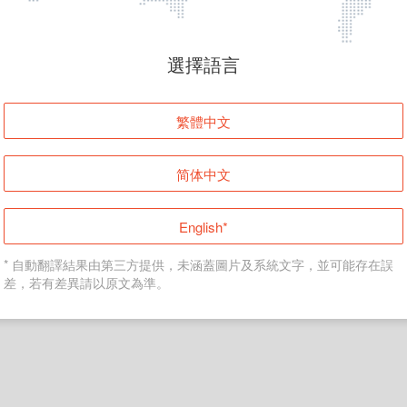
頁面無法顯示
選擇語言
發生錯誤！請登入並再試一次或回到主頁。
繁體中文
登入
简体中文
返回首頁
English*
* 自動翻譯結果由第三方提供，未涵蓋圖片及系統文字，並可能存在誤
差，若有差異請以原文為準。