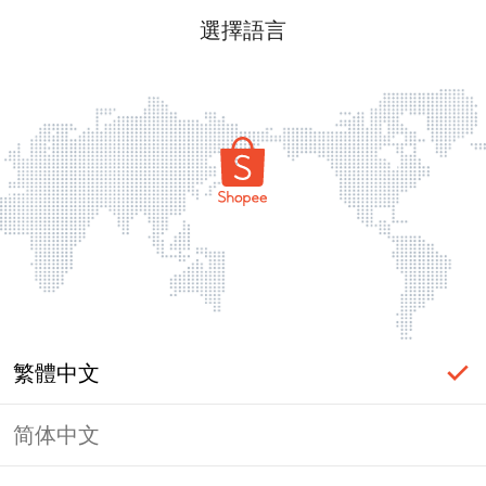
選擇語言
繁體中文
简体中文
頁面無法顯示