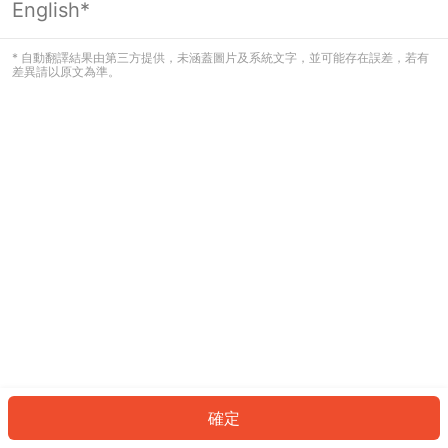
English*
發生錯誤！請登入並再試一次或回到主
頁。
* 自動翻譯結果由第三方提供，未涵蓋圖片及系統文字，並可能存在誤差，若有
差異請以原文為準。
登入
返回首頁
確定
ID: 3055d9519a4-c804-4e1e-a5b8-930920b90540