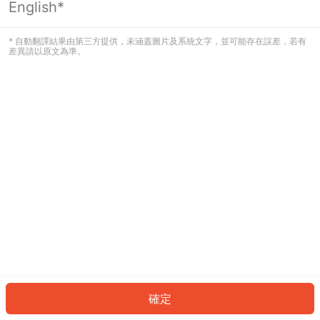
English*
發生錯誤！請登入並再試一次或回到主
頁。
* 自動翻譯結果由第三方提供，未涵蓋圖片及系統文字，並可能存在誤差，若有
差異請以原文為準。
登入
返回首頁
確定
ID: 471f2638a2d-1939-4b1d-b073-ab0f815b9ff1