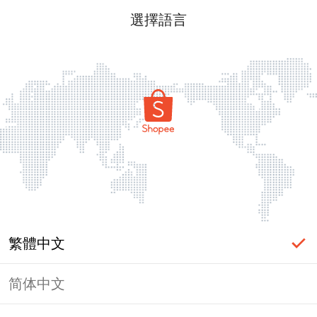
選擇語言
繁體中文
简体中文
頁面無法顯示