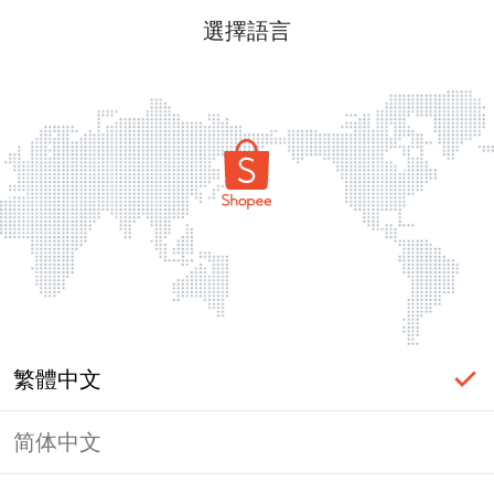
選擇語言
繁體中文
简体中文
頁面無法顯示