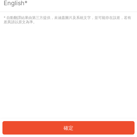
English*
發生錯誤！請登入並再試一次或回到主
頁。
* 自動翻譯結果由第三方提供，未涵蓋圖片及系統文字，並可能存在誤差，若有
差異請以原文為準。
登入
返回首頁
確定
ID: 26087eae5ce-885e-4313-8a56-c02afd12edee