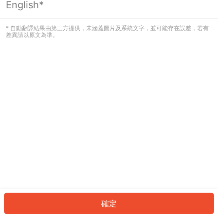
English*
發生錯誤！請登入並再試一次或回到主
頁。
* 自動翻譯結果由第三方提供，未涵蓋圖片及系統文字，並可能存在誤差，若有
差異請以原文為準。
登入
返回首頁
確定
ID: 4592619dc6c-d62a-4d15-a8f7-35b0a344d467