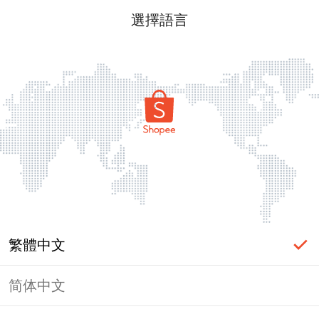
選擇語言
繁體中文
简体中文
頁面無法顯示