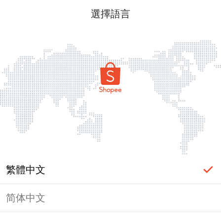
選擇語言
繁體中文
简体中文
頁面無法顯示