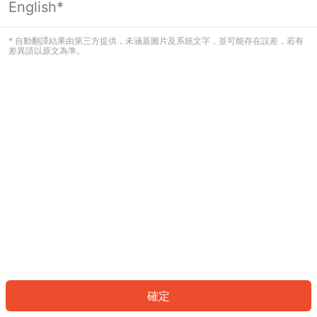
English*
發生錯誤！請登入並再試一次或回到主
頁。
* 自動翻譯結果由第三方提供，未涵蓋圖片及系統文字，並可能存在誤差，若有
差異請以原文為準。
登入
返回首頁
確定
ID: 5381f63e16a-dff1-4a12-a2b6-57e49289efef