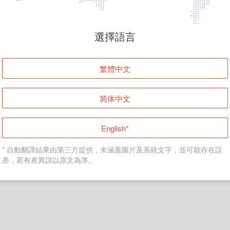
頁面無法顯示
選擇語言
發生錯誤！請登入並再試一次或回到主頁。
繁體中文
登入
简体中文
返回首頁
English*
* 自動翻譯結果由第三方提供，未涵蓋圖片及系統文字，並可能存在誤
差，若有差異請以原文為準。