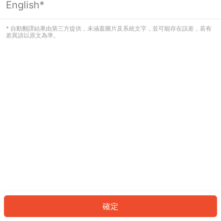
English*
發生錯誤！請登入並再試一次或回到主
頁。
* 自動翻譯結果由第三方提供，未涵蓋圖片及系統文字，並可能存在誤差，若有
差異請以原文為準。
登入
返回首頁
確定
ID: 76880f16e21-d061-4239-9a8f-5931a74a521a