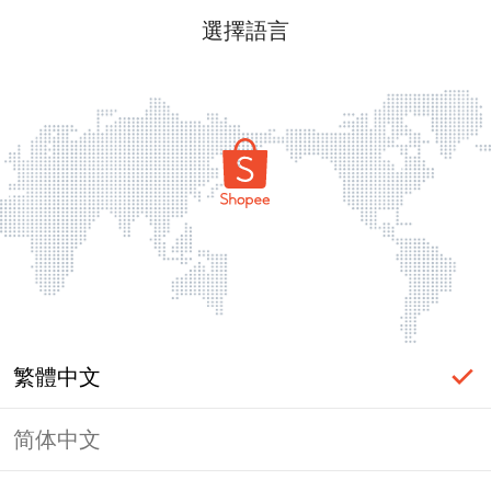
選擇語言
繁體中文
简体中文
頁面無法顯示