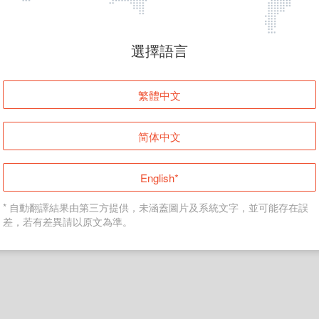
頁面無法顯示
選擇語言
發生錯誤！請登入並再試一次或回到主頁。
繁體中文
登入
简体中文
返回首頁
English*
* 自動翻譯結果由第三方提供，未涵蓋圖片及系統文字，並可能存在誤
差，若有差異請以原文為準。