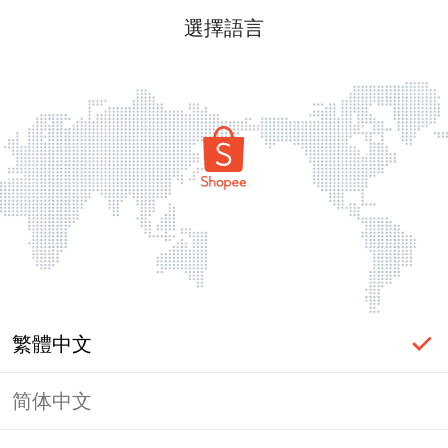
選擇語言
繁體中文
简体中文
頁面無法顯示