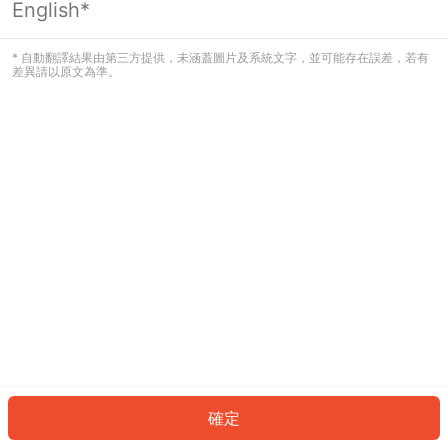
English*
發生錯誤！請登入並再試一次或回到主
頁。
* 自動翻譯結果由第三方提供，未涵蓋圖片及系統文字，並可能存在誤差，若有
差異請以原文為準。
登入
返回首頁
確定
ID: 9269475b9d4-4062-4cc1-8947-91c84c2fd7aa