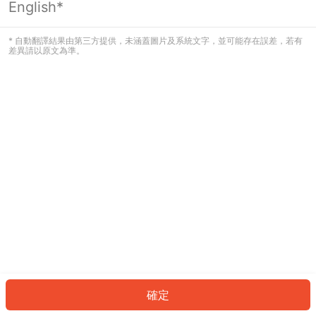
English*
發生錯誤！請登入並再試一次或回到主
頁。
* 自動翻譯結果由第三方提供，未涵蓋圖片及系統文字，並可能存在誤差，若有
差異請以原文為準。
登入
返回首頁
確定
ID: 845f09e308a-f504-4cd3-a650-f0009ecadbba