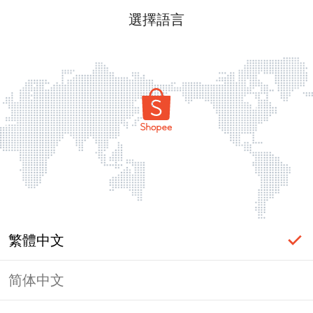
選擇語言
繁體中文
简体中文
頁面無法顯示