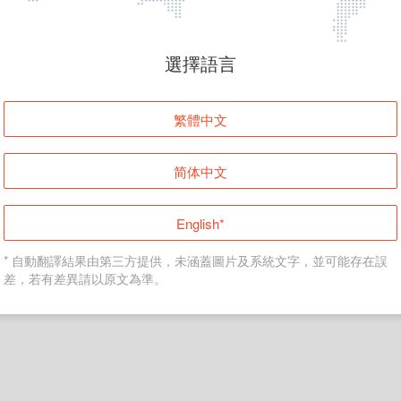
頁面無法顯示
選擇語言
發生錯誤！請登入並再試一次或回到主頁。
繁體中文
登入
简体中文
返回首頁
English*
* 自動翻譯結果由第三方提供，未涵蓋圖片及系統文字，並可能存在誤
差，若有差異請以原文為準。