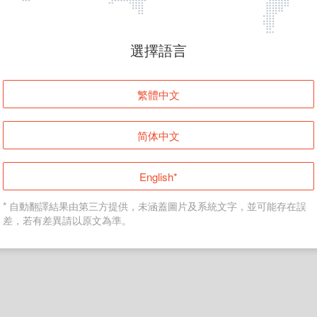
頁面無法顯示
選擇語言
發生錯誤！請登入並再試一次或回到主頁。
繁體中文
登入
简体中文
返回首頁
English*
* 自動翻譯結果由第三方提供，未涵蓋圖片及系統文字，並可能存在誤
差，若有差異請以原文為準。