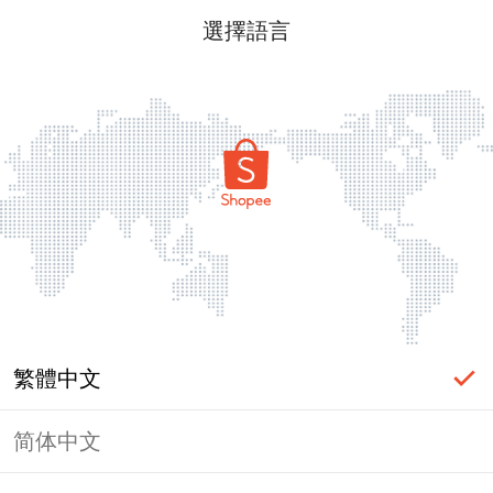
選擇語言
繁體中文
简体中文
頁面無法顯示