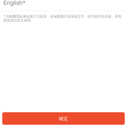
English*
發生錯誤！請登入並再試一次或回到主
頁。
* 自動翻譯結果由第三方提供，未涵蓋圖片及系統文字，並可能存在誤差，若有
差異請以原文為準。
登入
返回首頁
確定
ID: 59603fc40dd-ed24-4826-8c92-aa0ffd633447