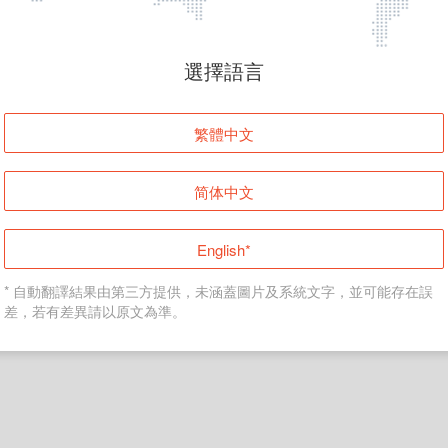
頁面無法顯示
選擇語言
發生錯誤！請登入並再試一次或回到主頁。
繁體中文
登入
简体中文
返回首頁
English*
* 自動翻譯結果由第三方提供，未涵蓋圖片及系統文字，並可能存在誤
差，若有差異請以原文為準。