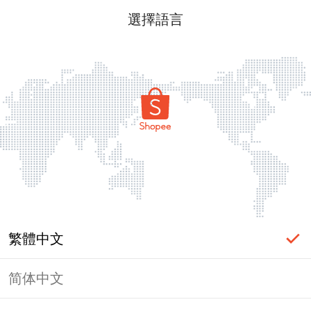
選擇語言
繁體中文
简体中文
頁面無法顯示