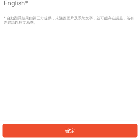
English*
發生錯誤！請登入並再試一次或回到主
頁。
* 自動翻譯結果由第三方提供，未涵蓋圖片及系統文字，並可能存在誤差，若有
差異請以原文為準。
登入
返回首頁
確定
ID: 9673396fd10-ddcd-40e7-8568-8d4072ca5abc