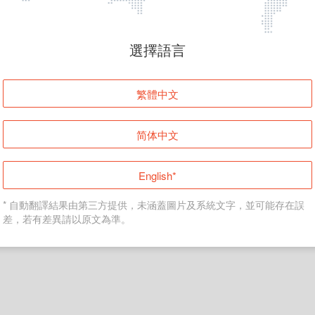
頁面無法顯示
選擇語言
發生錯誤！請登入並再試一次或回到主頁。
繁體中文
登入
简体中文
返回首頁
English*
* 自動翻譯結果由第三方提供，未涵蓋圖片及系統文字，並可能存在誤
差，若有差異請以原文為準。