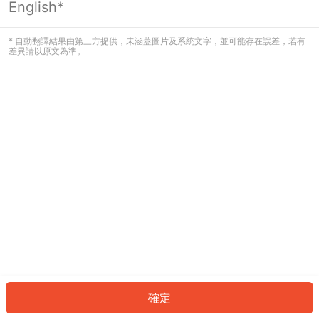
English*
發生錯誤！請登入並再試一次或回到主
頁。
* 自動翻譯結果由第三方提供，未涵蓋圖片及系統文字，並可能存在誤差，若有
差異請以原文為準。
登入
返回首頁
確定
ID: 111fae17cd0-49c2-48d3-b476-55326f665c73