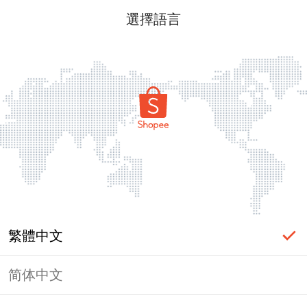
選擇語言
繁體中文
简体中文
頁面無法顯示