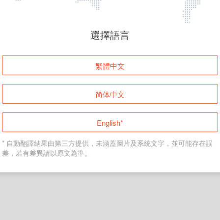
頁面無法顯示
選擇語言
發生錯誤！請登入並再試一次或回到主頁。
繁體中文
登入
简体中文
返回首頁
English*
* 自動翻譯結果由第三方提供，未涵蓋圖片及系統文字，並可能存在誤
差，若有差異請以原文為準。