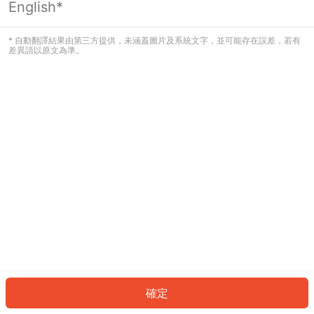
English*
發生錯誤！請登入並再試一次或回到主
頁。
* 自動翻譯結果由第三方提供，未涵蓋圖片及系統文字，並可能存在誤差，若有
差異請以原文為準。
登入
返回首頁
確定
ID: 3603023641f-d346-4e8b-adb5-ea195b7e86e4