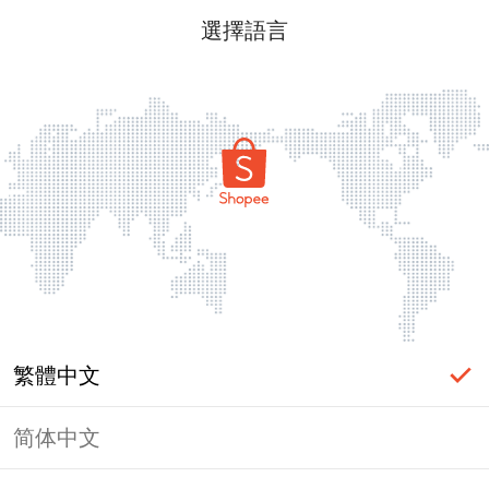
選擇語言
繁體中文
简体中文
頁面無法顯示