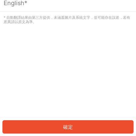
English*
發生錯誤！請登入並再試一次或回到主
頁。
* 自動翻譯結果由第三方提供，未涵蓋圖片及系統文字，並可能存在誤差，若有
差異請以原文為準。
登入
返回首頁
確定
ID: 321d13881a4-2a5a-42d2-9d51-36555837de1c