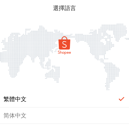
選擇語言
繁體中文
简体中文
頁面無法顯示