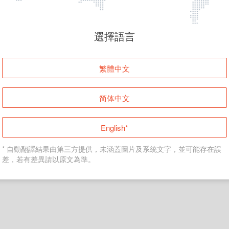
頁面無法顯示
選擇語言
發生錯誤！請登入並再試一次或回到主頁。
繁體中文
登入
简体中文
返回首頁
English*
* 自動翻譯結果由第三方提供，未涵蓋圖片及系統文字，並可能存在誤
差，若有差異請以原文為準。