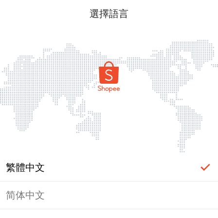
選擇語言
繁體中文
简体中文
頁面無法顯示