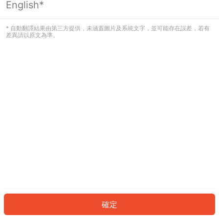
English*
發生錯誤！請登入並再試一次或回到主
頁。
* 自動翻譯結果由第三方提供，未涵蓋圖片及系統文字，並可能存在誤差，若有
差異請以原文為準。
登入
返回首頁
確定
ID: 641bd0ca7b9-78a6-4377-8bd5-81bbcac15dd8