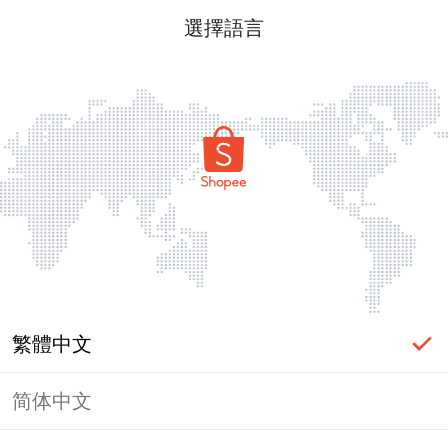
選擇語言
繁體中文
简体中文
頁面無法顯示