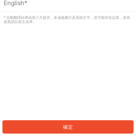
English*
發生錯誤！請登入並再試一次或回到主
頁。
* 自動翻譯結果由第三方提供，未涵蓋圖片及系統文字，並可能存在誤差，若有
差異請以原文為準。
登入
返回首頁
確定
ID: 96e91fc673-c04d-40ca-aed8-b8c26574e0f7