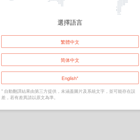
頁面無法顯示
選擇語言
發生錯誤！請登入並再試一次或回到主頁。
繁體中文
登入
简体中文
返回首頁
English*
* 自動翻譯結果由第三方提供，未涵蓋圖片及系統文字，並可能存在誤
差，若有差異請以原文為準。