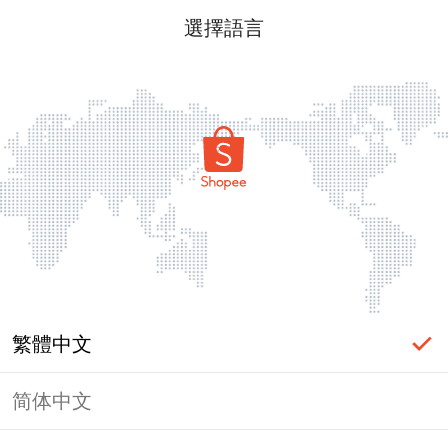
選擇語言
繁體中文
简体中文
頁面無法顯示