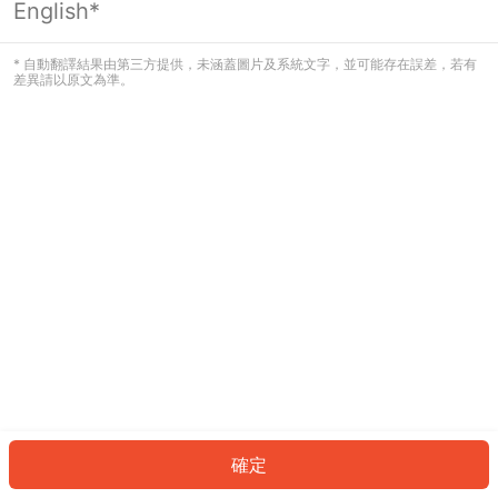
English*
發生錯誤！請登入並再試一次或回到主
頁。
* 自動翻譯結果由第三方提供，未涵蓋圖片及系統文字，並可能存在誤差，若有
差異請以原文為準。
登入
返回首頁
確定
ID: 19444e49ecf-6bc2-455f-bc36-ccdf2b1bf24b