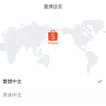
選擇語言
繁體中文
简体中文
頁面無法顯示