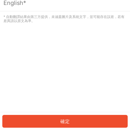
English*
發生錯誤！請登入並再試一次或回到主
頁。
* 自動翻譯結果由第三方提供，未涵蓋圖片及系統文字，並可能存在誤差，若有
差異請以原文為準。
登入
返回首頁
確定
ID: 404ea19a699-87df-455b-a387-5f8eb2d535d7