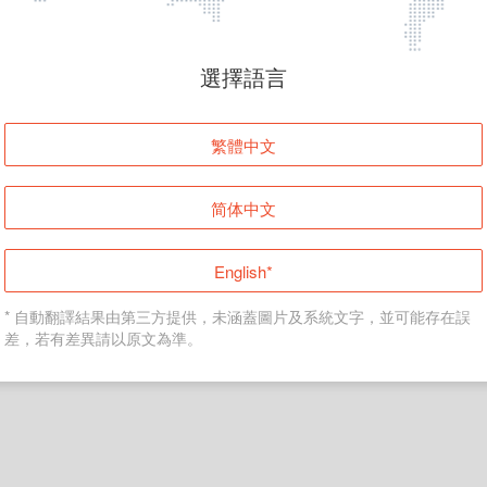
頁面無法顯示
選擇語言
發生錯誤！請登入並再試一次或回到主頁。
繁體中文
登入
简体中文
返回首頁
English*
* 自動翻譯結果由第三方提供，未涵蓋圖片及系統文字，並可能存在誤
差，若有差異請以原文為準。