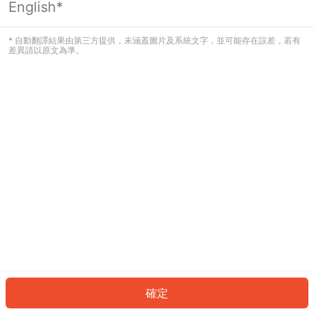
English*
發生錯誤！請登入並再試一次或回到主
頁。
* 自動翻譯結果由第三方提供，未涵蓋圖片及系統文字，並可能存在誤差，若有
差異請以原文為準。
登入
返回首頁
確定
ID: 8429caafd2f-736d-409e-86d7-e3a14c2fa905