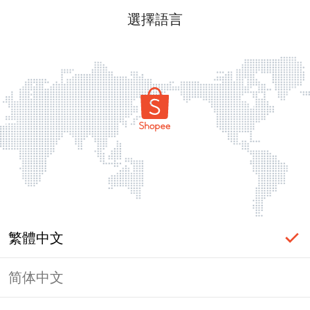
選擇語言
繁體中文
简体中文
頁面無法顯示