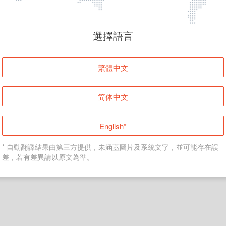
頁面無法顯示
選擇語言
發生錯誤！請登入並再試一次或回到主頁。
繁體中文
登入
简体中文
返回首頁
English*
* 自動翻譯結果由第三方提供，未涵蓋圖片及系統文字，並可能存在誤
差，若有差異請以原文為準。