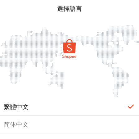
選擇語言
繁體中文
简体中文
頁面無法顯示